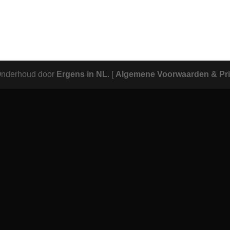
Onderhoud door
Ergens in NL
.
[
Algemene Voorwaarden & Pri