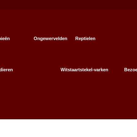
bieën
Ongewervelden
Reptielen
dieren
Witstaartstekel-varken
Bezo