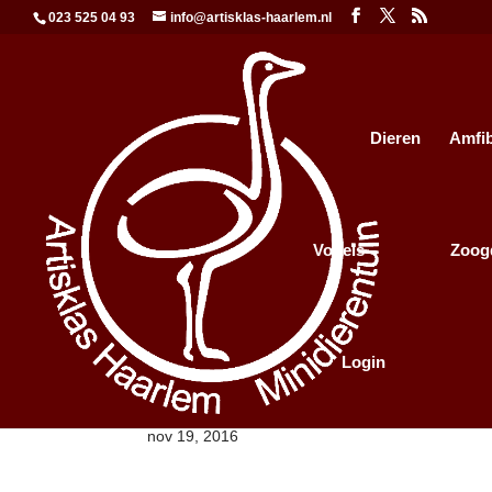
023 525 04 93
info@artisklas-haarlem.nl
Dieren
Amfi
Vogels
Zoog
Login
sponsor_wilms
nov 19, 2016