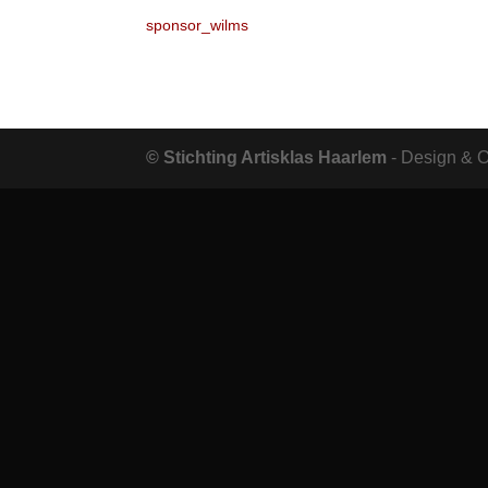
sponsor_wilms
© Stichting Artisklas Haarlem
- Design & 