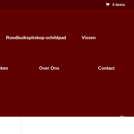
0 items
Roodbuikspitskop-schildpad
Vissen
eken
Over Ons
Contact