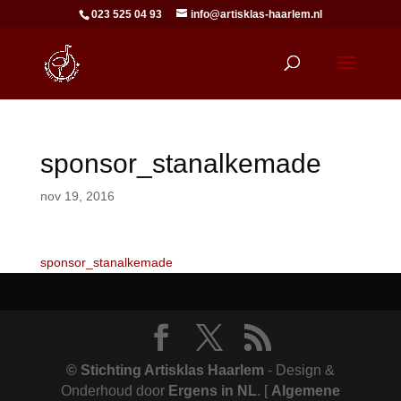
023 525 04 93
info@artisklas-haarlem.nl
sponsor_stanalkemade
nov 19, 2016
sponsor_stanalkemade
© Stichting Artisklas Haarlem
- Design &
Onderhoud door
Ergens in NL
.
[
Algemene