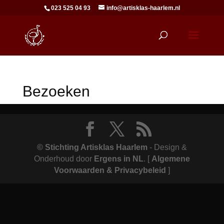
023 525 04 93
info@artisklas-haarlem.nl
Bezoeken
© Stichting Artisklas Haarlem
- Design &
Onderhoud door
Ergens in NL
.
[
Algemene
Voorwaarden & Privacybeleid
]