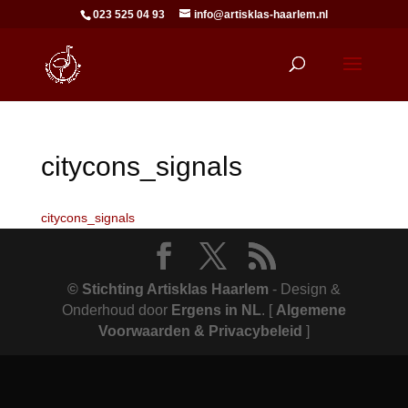
023 525 04 93
info@artisklas-haarlem.nl
citycons_signals
citycons_signals
© Stichting Artisklas Haarlem
- Design &
Onderhoud door
Ergens in NL
.
[
Algemene
Voorwaarden & Privacybeleid
]