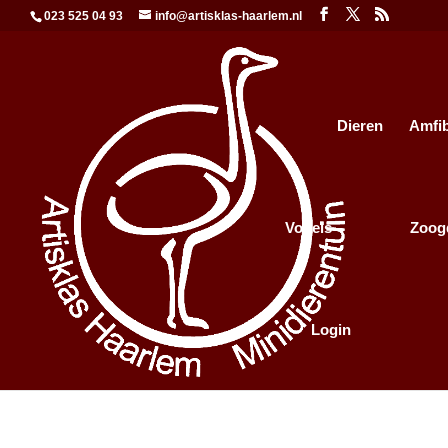
023 525 04 93
info@artisklas-haarlem.nl
Dieren
Amfi
Vogels
Zoog
Login
Axolotl