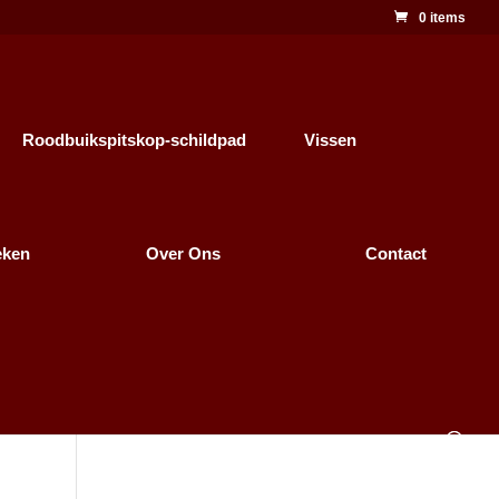
0 items
Roodbuikspitskop-schildpad
Vissen
eken
Over Ons
Contact