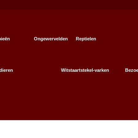
bieën
Ongewervelden
Reptielen
dieren
Witstaartstekel-varken
Bezo