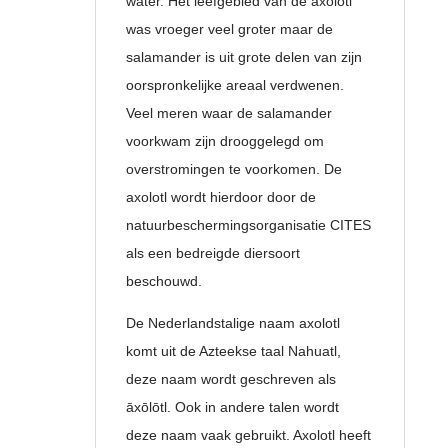
water. Het leefgebied van de axolotl
was vroeger veel groter maar de
salamander is uit grote delen van zijn
oorspronkelijke areaal verdwenen.
Veel meren waar de salamander
voorkwam zijn drooggelegd om
overstromingen te voorkomen. De
axolotl wordt hierdoor door de
natuurbeschermingsorganisatie CITES
als een bedreigde diersoort
beschouwd.
De Nederlandstalige naam axolotl
komt uit de Azteekse taal Nahuatl,
deze naam wordt geschreven als
āxōlōtl. Ook in andere talen wordt
deze naam vaak gebruikt. Axolotl heeft