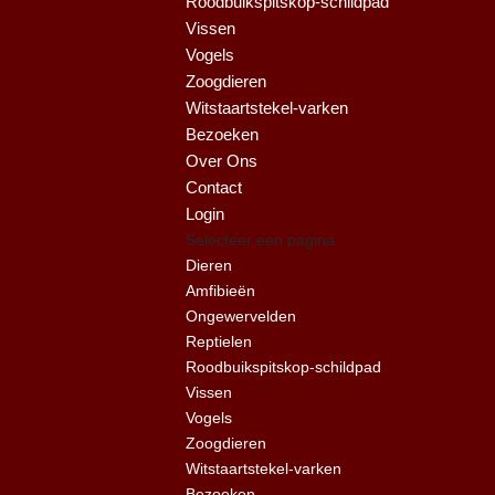
Roodbuikspitskop-schildpad
Vissen
Vogels
Zoogdieren
Witstaartstekel-varken
Bezoeken
Over Ons
Contact
Login
Selecteer een pagina
Dieren
Amfibieën
Ongewervelden
Reptielen
Roodbuikspitskop-schildpad
Vissen
Vogels
Zoogdieren
Witstaartstekel-varken
Bezoeken