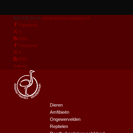
023 525 04 93
info@artisklas-haarlem.nl
Facebook
X
RSS
Facebook
X
RSS
0 items
Dieren
Amfibieën
Ongewervelden
Reptielen