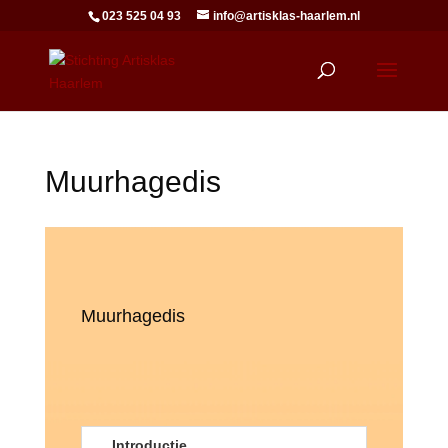
023 525 04 93
info@artisklas-haarlem.nl
Muurhagedis
Muurhagedis
Introductie