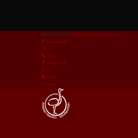
023 525 04 93
info@artisklas-haarlem.nl
Facebook
X
RSS
Facebook
X
RSS
0 items