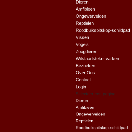
Dieren
Amfibieën
Ongewervelden
Reptielen
Roodbuikspitskop-schildpad
Vissen
Vogels
Zoogdieren
Witstaartstekel-varken
Bezoeken
Over Ons
Contact
Login
Selecteer een pagina
Dieren
Amfibieën
Ongewervelden
Reptielen
Roodbuikspitskop-schildpad