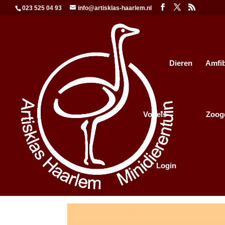
023 525 04 93
info@artisklas-haarlem.nl
Dieren
Amfi
Vogels
Zoog
Login
Zebramangoeste