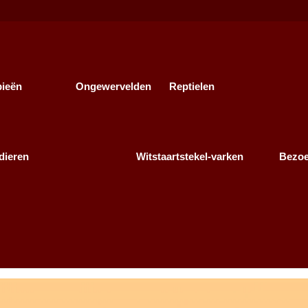
bieën
Ongewervelden
Reptielen
dieren
Witstaartstekel-varken
Bezo