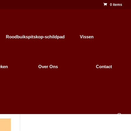
0 items
Roodbuikspitskop-schildpad
Vissen
eken
Over Ons
Contact