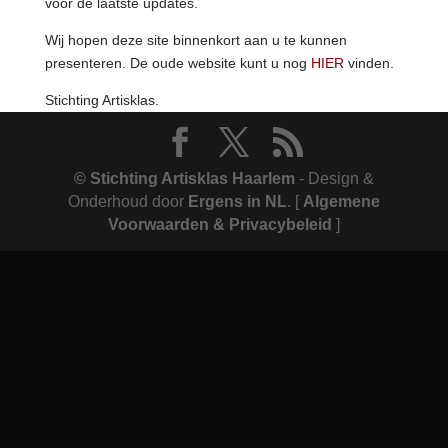
voor de laatste updates.
Wij hopen deze site binnenkort aan u te kunnen
presenteren. De oude website kunt u nog
HIER
vinden.
Stichting Artisklas.
© Stichting Artisklas Haarlem
- Design &
Onderhoud door
Ergens in NL
.
[
Algemene
Voorwaarden & Privacybeleid
]