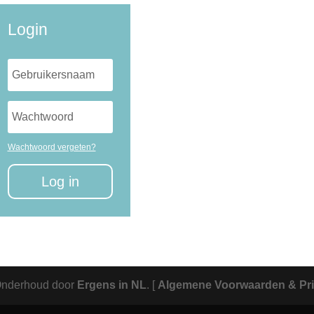
Login
Wachtwoord vergeten?
Log in
Onderhoud door
Ergens in NL
.
[
Algemene Voorwaarden & Pri