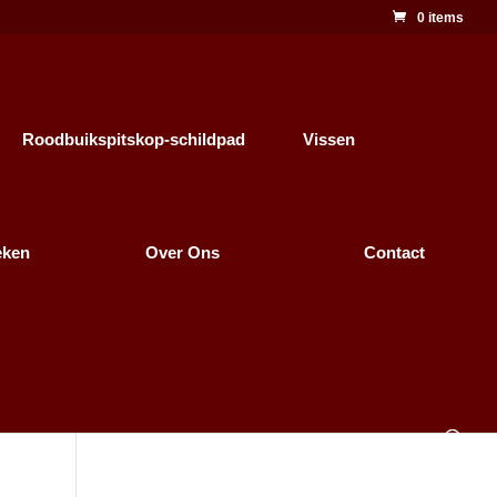
0 items
Roodbuikspitskop-schildpad
Vissen
eken
Over Ons
Contact