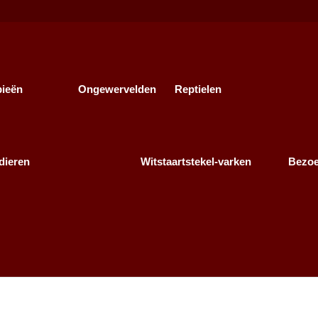
bieën
Ongewervelden
Reptielen
dieren
Witstaartstekel-varken
Bezo