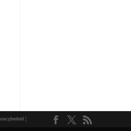
vacybeleid
]