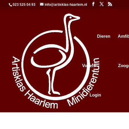
023 525 04 93
info@artisklas-haarlem.nl
Dieren
Amfi
Vogels
Zoog
Login
login