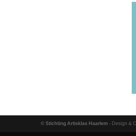
© Stichting Artisklas Haarlem
- Design & 