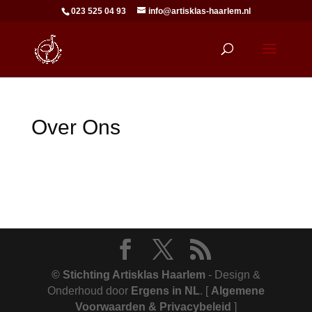
023 525 04 93
info@artisklas-haarlem.nl
Over Ons
© Stichting Artisklas Haarlem
- Design &
Onderhoud door
Ergens in NL
.
[
Algemene
Voorwaarden & Privacybeleid
]