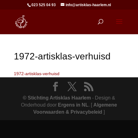
023 525 04 93
info@artisklas-haarlem.nl
1972-artisklas-verhuisd
1972-artisklas-verhuisd
© Stichting Artisklas Haarlem
- Design &
Onderhoud door
Ergens in NL
.
[
Algemene
Voorwaarden & Privacybeleid
]