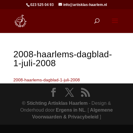
023 525 04 93
info@artisklas-haarlem.nl
2008-haarlems-dagblad-
1-juli-2008
2008-haarlems-dagblad-1-juli-2008
© Stichting Artisklas Haarlem
- Design &
Onderhoud door
Ergens in NL
.
[
Algemene
Voorwaarden & Privacybeleid
]