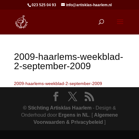
023 525 04 93
info@artisklas-haarlem.nl
2009-haarlems-weekblad-
2-september-2009
2009-haarlems-weekblad-2-september-2009
© Stichting Artisklas Haarlem
- Design &
Onderhoud door
Ergens in NL
.
[
Algemene
Voorwaarden & Privacybeleid
]