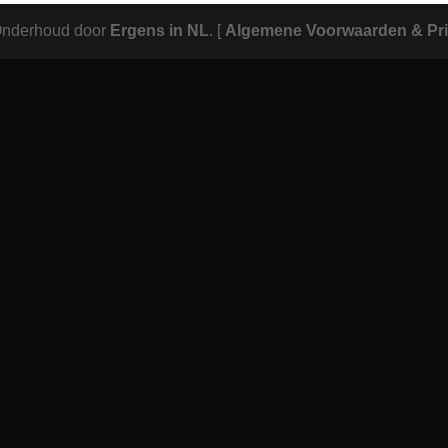
Onderhoud door
Ergens in NL
.
[
Algemene Voorwaarden & Pri