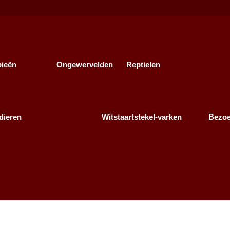
bieën
Ongewervelden
Reptielen
dieren
Witstaartstekel-varken
Bezo
as