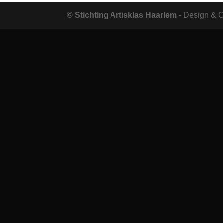
© Stichting Artisklas Haarlem
- Design & 