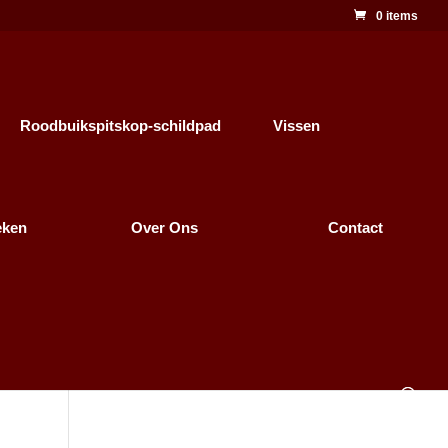
0 items
Roodbuikspitskop-schildpad
Vissen
eken
Over Ons
Contact