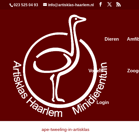
023 525 04 93
info@artisklas-haarlem.nl
Dieren
Amfi
Vogels
Zoog
Login
ape-tweeling-in-artiskl
ape-tweeling-in-artisklas