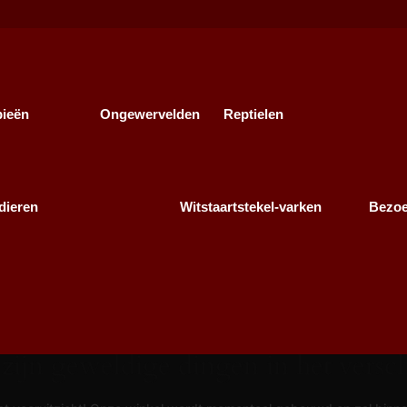
bieën
Ongewervelden
Reptielen
dieren
Witstaartstekel-varken
Bezo
 zijn geweldige dingen in het versch