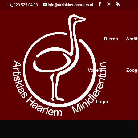
023 525 04 93
info@artisklas-haarlem.nl
Dieren
Amfi
Vogels
Zoog
Login
Er