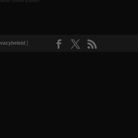
enkort online komen!
vacybeleid
]