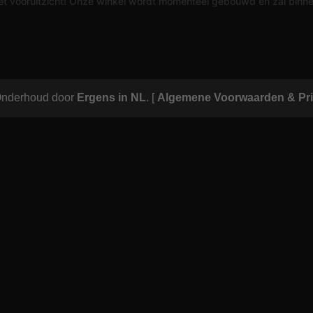
 het vooruitzicht! Onze winkel wordt momenteel gebouwd en zal binn
Onderhoud door
Ergens in NL
.
[
Algemene Voorwaarden & Pri