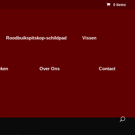
0 items
Roodbuikspitskop-schildpad
Vissen
eken
Over Ons
Contact
iet