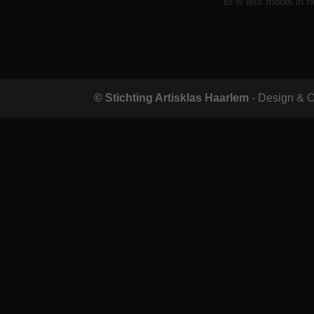
Er is iets moois in
© Stichting Artisklas Haarlem
- Design & 