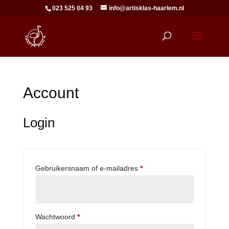
023 525 04 93
info@artisklas-haarlem.nl
Account
Login
Vereist
Gebruikersnaam of e-mailadres
*
Vereist
Wachtwoord
*