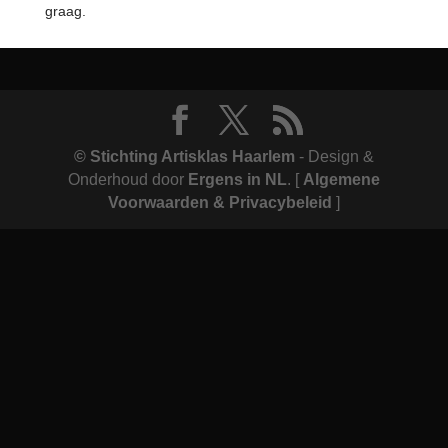
graag.
© Stichting Artisklas Haarlem
- Design &
Onderhoud door
Ergens in NL
.
[
Algemene
Voorwaarden & Privacybeleid
]