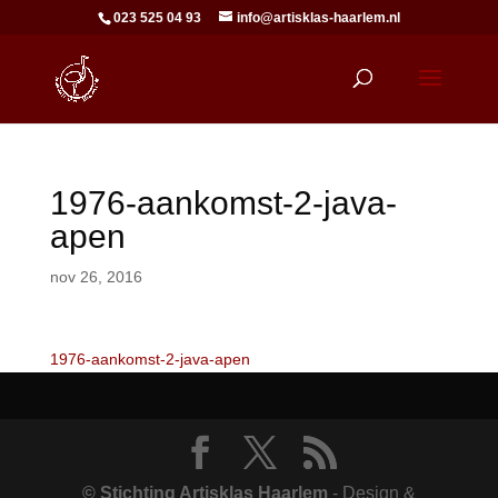
023 525 04 93
info@artisklas-haarlem.nl
1976-aankomst-2-java-
apen
nov 26, 2016
1976-aankomst-2-java-apen
© Stichting Artisklas Haarlem
- Design &