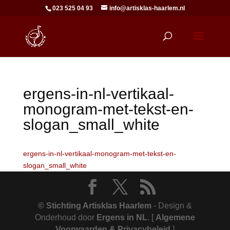
023 525 04 93
info@artisklas-haarlem.nl
ergens-in-nl-vertikaal-
monogram-met-tekst-en-
slogan_small_white
ergens-in-nl-vertikaal-monogram-met-tekst-en-
slogan_small_white
© Stichting Artisklas Haarlem
- Design &
Onderhoud door
Ergens in NL
.
[
Algemene
Voorwaarden & Privacybeleid
]