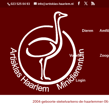
023 525 04 93
info@artisklas-haarlem.nl
Dieren
Amfi
Vogels
Zoog
Login
2004-geboorte-stekelv
2004-geboorte-stekelvarkens-de-haarlemmer-06