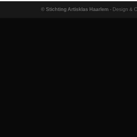
© Stichting Artisklas Haarlem
- Design & 