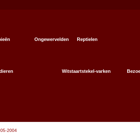
bieën
Ongewervelden
Reptielen
dieren
Witstaartstekel-varken
Bezo
arkens-de-haarlemmer-06-05-200
-05-2004