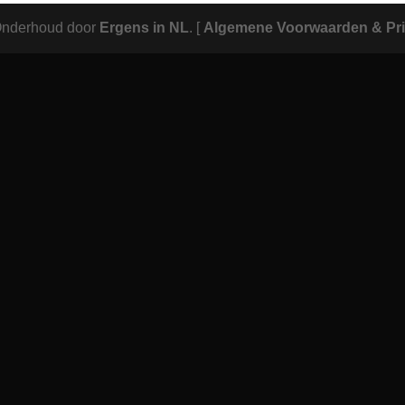
Onderhoud door
Ergens in NL
.
[
Algemene Voorwaarden & Pri