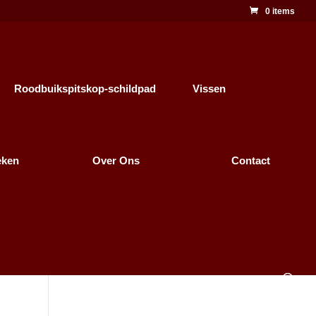
0 items
Roodbuikspitskop-schildpad
Vissen
eken
Over Ons
Contact
4