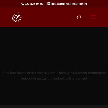
023 525 04 93
info@artisklas-haarlem.nl
Er zijn geweldige dingen in het
verschiet
Er is iets moois in het vooruitzicht! Onze winkel wordt momenteel
gebouwd en zal binnenkort online komen!